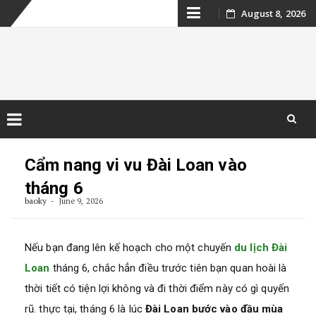
Skip
August 8, 2026
to
content
Kinh nghiệm du
lịch Campuchia
Skip
to
Cẩm nang vi vu Đài Loan vào
content
tháng 6
baoky
June 9, 2026
Nếu bạn đang lên kế hoạch cho một chuyến
du lịch Đài
Loan
tháng 6, chắc hẳn điều trước tiên bạn quan hoài là
thời tiết có tiện lợi không và đi thời điểm này có gì quyến
rũ. thực tại, tháng 6 là lúc
Đài Loan bước vào đầu mùa