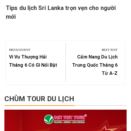
Tips du lịch Sri Lanka trọn vẹn cho người
mới
Post
navigation
PREVIOUS POST
NEXT POST
Previous
Next
Vi Vu Thượng Hải
Cẩm Nang Du Lịch
Post:
Post:
Tháng 6 Có Gì Nổi Bật
Trung Quốc Tháng 6
Từ A-Z
CHÙM TOUR DU LỊCH