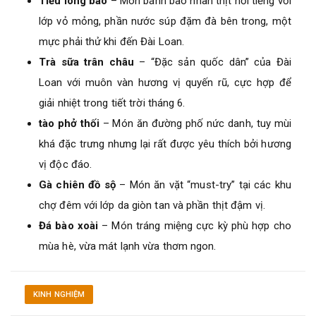
Tiểu long bao
– Món bánh bao nhân thịt nổi tiếng với
lớp vỏ mỏng, phần nước súp đặm đà bên trong, một
mực phải thử khi đến Đài Loan.
Trà sữa trân châu
– “Đặc sản quốc dân” của Đài
Loan với muôn vàn hương vị quyến rũ, cực hợp để
giải nhiệt trong tiết trời tháng 6.
tào phở thối
– Món ăn đường phố nức danh, tuy mùi
khá đặc trưng nhưng lại rất được yêu thích bởi hương
vị độc đáo.
Gà chiên đồ sộ
– Món ăn vặt “must-try” tại các khu
chợ đêm với lớp da giòn tan và phần thịt đậm vị.
Đá bào xoài
– Món tráng miệng cực kỳ phù hợp cho
mùa hè, vừa mát lạnh vừa thơm ngon.
KINH NGHIỆM