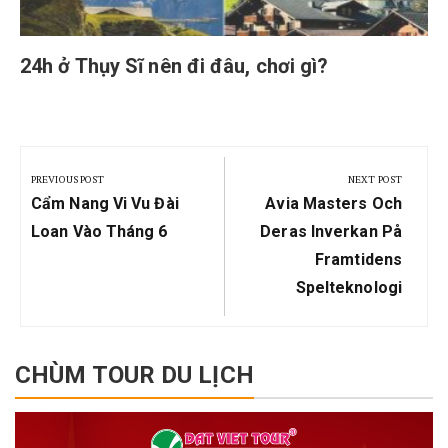
24h ở Thụy Sĩ nên đi đâu, chơi gì?
Post
navigation
PREVIOUS POST
NEXT POST
Previous
Next
Cẩm Nang Vi Vu Đài
Avia Masters Och
Post:
Post:
Loan Vào Tháng 6
Deras Inverkan På
Framtidens
Spelteknologi
CHÙM TOUR DU LỊCH