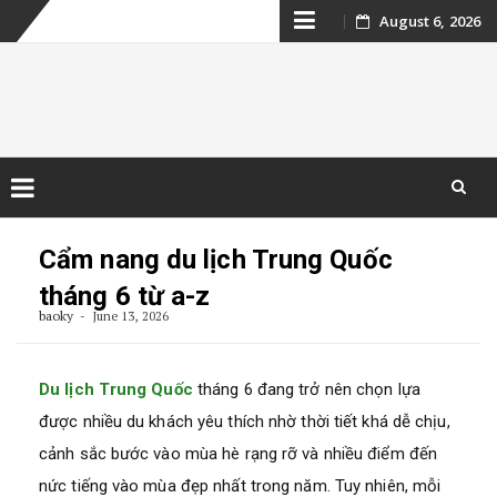
Skip
August 6, 2026
to
content
Kinh nghiệm du
lịch Campuchia
Skip
to
Cẩm nang du lịch Trung Quốc
content
tháng 6 từ a-z
baoky
June 13, 2026
Du lịch Trung Quốc
tháng 6 đang trở nên chọn lựa
được nhiều du khách yêu thích nhờ thời tiết khá dễ chịu,
cảnh sắc bước vào mùa hè rạng rỡ và nhiều điểm đến
nức tiếng vào mùa đẹp nhất trong năm. Tuy nhiên, mỗi