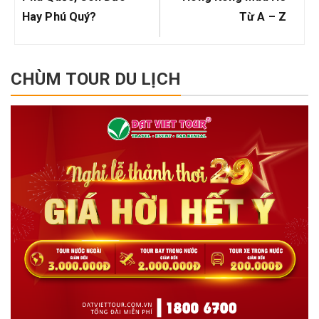
Hay Phú Quý?
Từ A – Z
CHÙM TOUR DU LỊCH