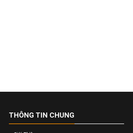
THÔNG TIN CHUNG