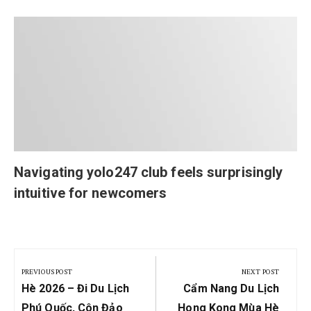
Navigating yolo247 club feels surprisingly
intuitive for newcomers
Post
navigation
PREVIOUS POST
NEXT POST
Previous
Next
Hè 2026 – Đi Du Lịch
Cẩm Nang Du Lịch
Post:
Post:
Phú Quốc, Côn Đảo
Hong Kong Mùa Hè