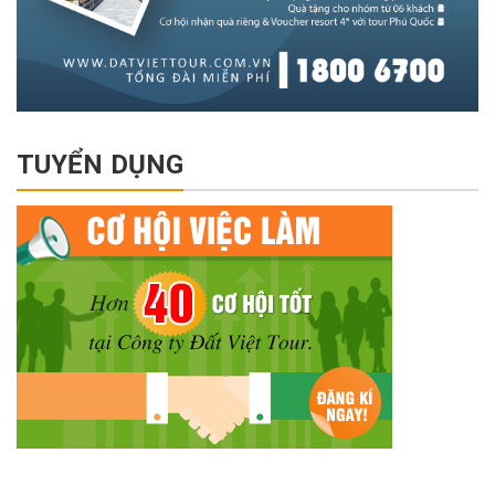
TUYỂN DỤNG