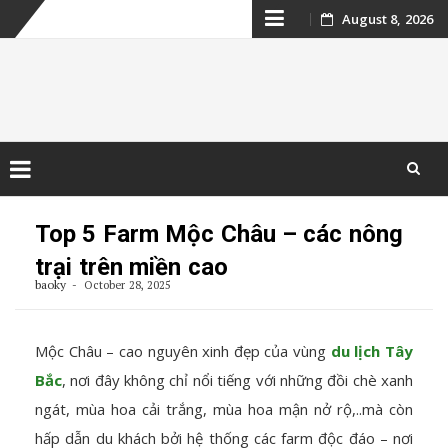
Skip
August 8, 2026
to
content
Kinh nghiệm du
lịch Campuchia
Skip
to
Top 5 Farm Mộc Châu – các nông
content
trại trên miền cao
baoky
October 28, 2025
Mộc Châu – cao nguyên xinh đẹp của vùng
du lịch Tây
Bắc
, nơi đây không chỉ nổi tiếng với những đồi chè xanh
ngát, mùa hoa cải trắng, mùa hoa mận nở rộ,..mà còn
hấp dẫn du khách bởi hệ thống các farm độc đáo – nơi