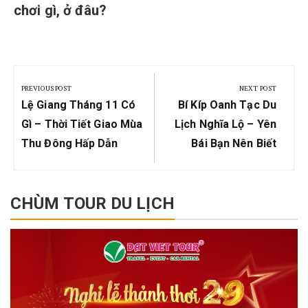
chơi gì, ở đâu?
Post
navigation
PREVIOUS POST
NEXT POST
Previous
Next
Lệ Giang Tháng 11 Có
Bí Kíp Oanh Tạc Du
Post:
Post:
Gì – Thời Tiết Giao Mùa
Lịch Nghĩa Lộ – Yên
Thu Đông Hấp Dẫn
Bái Bạn Nên Biết
CHÙM TOUR DU LỊCH