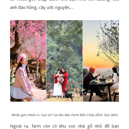
anh đào hồng, cây ước nguyện,…
Nhiều góc check-in “cực xịn” tại Mu Náu Farm Mộc Châu (Ảnh: Sưu tầm)
Ngoài ra, farm còn có khu vực nhà gỗ nhỏ để bạn