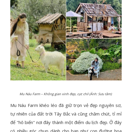
Mu Náu Farm – Không gian xinh đẹp, cực chil (Ảnh: Sưu tầm)
Mu Náu Farm khéo léo đã giữ trọn vẻ đẹp nguyên sơ,
tự nhiên của đất trời Tây Bắc và cũng chăm chút, tỉ mỉ
để "hô biến" nơi đây thành một điểm du lịch đẹp. Ở đây
có nhiều góc chụp dành cho bạn như con đường hoa