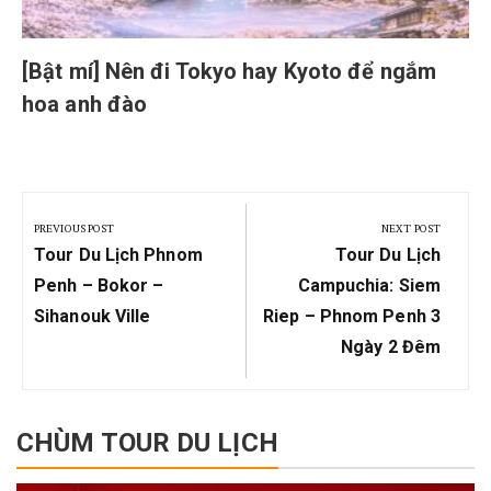
[Bật mí] Nên đi Tokyo hay Kyoto để ngắm
hoa anh đào
Post
navigation
PREVIOUS POST
NEXT POST
Previous
Next
Tour Du Lịch Phnom
Tour Du Lịch
Post:
Post:
Penh – Bokor –
Campuchia: Siem
Sihanouk Ville
Riep – Phnom Penh 3
Ngày 2 Đêm
CHÙM TOUR DU LỊCH