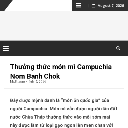
Skip
August 7, 2026
to
content
Kinh nghiệm du
lịch Campuchia
Skip
to
Thưởng thức món mì Campuchia
content
Nom Banh Chok
Mr.Phong
July 7, 2014
Đây được mệnh danh là “món ăn quốc gia” của
người Campuchia. Món mì vẫn được người dân đất
nước Chùa Tháp thưởng thức vào mỗi sớm mai
này được làm từ loại gạo ngon lên men chan với