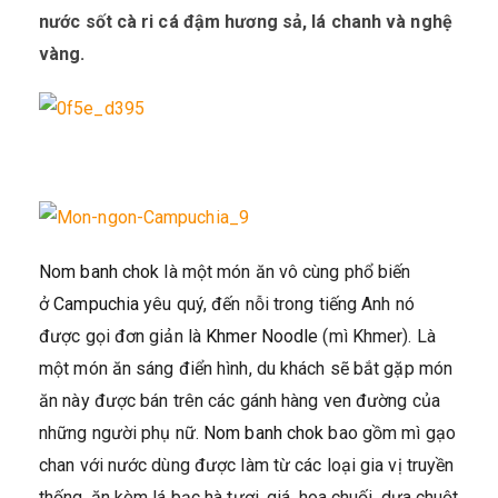
nước sốt cà ri cá đậm hương sả, lá chanh và nghệ
vàng.
Nom banh chok
là một món ăn vô cùng phổ biến
ở
Campuchia
yêu quý, đến nỗi trong tiếng Anh nó
được gọi đơn giản là
Khmer Noodle
(mì Khmer). Là
một món ăn sáng điển hình, du khách sẽ bắt gặp món
ăn này được bán trên các gánh hàng ven đường của
những người phụ nữ.
Nom banh chok
bao gồm mì gạo
chan với nước dùng được làm từ các loại gia vị truyền
thống, ăn kèm lá bạc hà tươi, giá, hoa chuối, dưa chuột