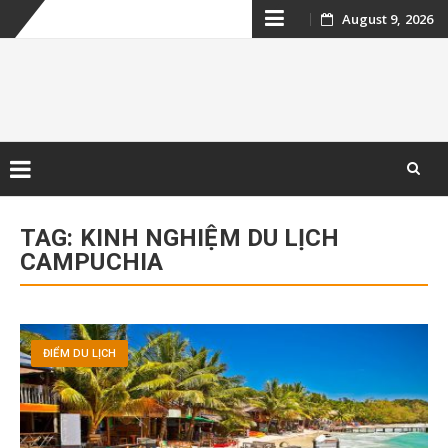
Skip
August 9, 2026
to
content
Kinh nghiệm du
lịch Campuchia
Skip
to
TAG:
KINH NGHIỆM DU LỊCH
content
CAMPUCHIA
ĐIỂM DU LỊCH