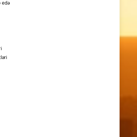
b edə
i
ləri