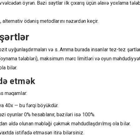
əlcədən öyrən. Bəzi saytlar ilk çıxarış üçün əlavə yoxlama tələ
, alternativ ödəniş metodlarını nəzərdən keçir.
şərtlər
ozit uyğunlaşdırmaları və s. Amma burada insanlar tez-tez şərtlər
oynama tələbləri), maksimum mərc limitləri və oyun məhdudiyyət
la bilər.
fadə etmək
as məqamlar:
ya 40x — bu fərqi böyükdür.
zi oyunlar 0% hesablanır, bəziləri isə 100%.
n əldə olunan məbləği çəkmək məhdudlaşdırılmış ola bilər.
xtda istifadə etməsən itirə bilərsiniz.