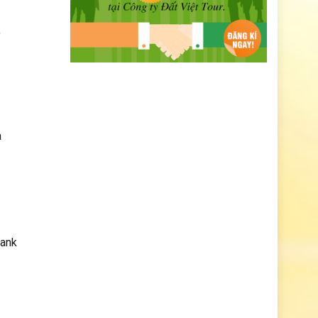
,
a
bank