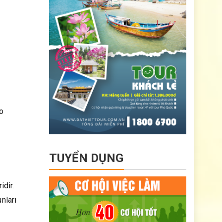
no
TUYỂN DỤNG
idir.
nları