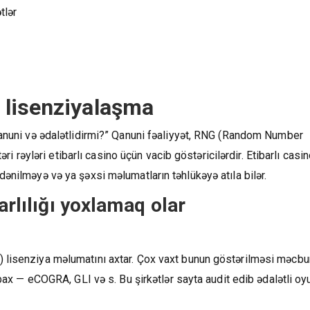
tlər
ə lisenziyalaşma
anuni və ədalətlidirmi?” Qanuni fəaliyyət, RNG (Random Number
ri rəyləri etibarlı casino üçün vacib göstəricilərdir. Etibarlı casi
nilməyə və ya şəxsi məlumatların təhlükəyə atıla bilər.
arlılığı yoxlamaq olar
 lisenziya məlumatını axtar. Çox vaxt bunun göstərilməsi məcbur
a bax — eCOGRA, GLI və s. Bu şirkətlər sayta audit edib ədalətli oyu