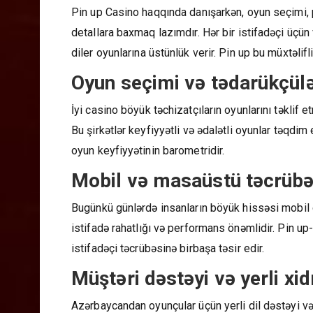
Pin up Casino haqqında danışarkən, oyun seçimi, p
detallara baxmaq lazımdır. Hər bir istifadəçi üçün v
diler oyunlarına üstünlük verir. Pin up bu müxtəl
Oyun seçimi və tədarükçül
İyi casino böyük təchizatçıların oyunlarını təklif
Bu şirkətlər keyfiyyətli və ədalətli oyunlar təqdi
oyun keyfiyyətinin barometridir.
Mobil və masaüstü təcrübə
Bugünkü günlərdə insanların böyük hissəsi mobil c
istifadə rahatlığı və performans önəmlidir. Pin u
istifadəçi təcrübəsinə birbaşa təsir edir.
Müştəri dəstəyi və yerli xi
Azərbaycandan oyunçular üçün yerli dil dəstəyi v