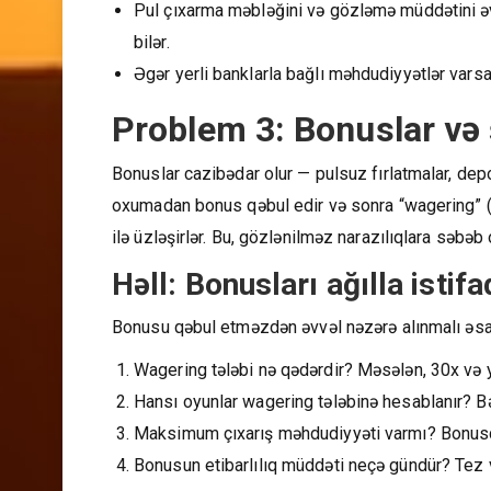
Pul çıxarma məbləğini və gözləmə müddətini əvv
bilər.
Əgər yerli banklarla bağlı məhdudiyyətlər varsa
Problem 3: Bonuslar və 
Bonuslar cazibədar olur — pulsuz fırlatmalar, dep
oxumadan bonus qəbul edir və sonra “wagering” (
ilə üzləşirlər. Bu, gözlənilməz narazılıqlara səbəb o
Həll: Bonusları ağılla isti
Bonusu qəbul etməzdən əvvəl nəzərə alınmalı əs
Wagering tələbi nə qədərdir? Məsələn, 30x və 
Hansı oyunlar wagering tələbinə hesablanır? Bə
Maksimum çıxarış məhdudiyyəti varmı? Bonusda
Bonusun etibarlılıq müddəti neçə gündür? Tez va