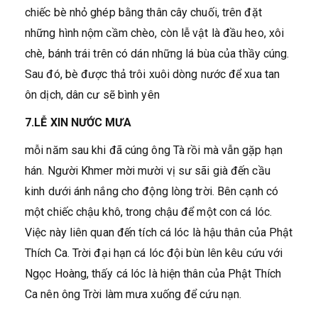
chiếc bè nhỏ ghép bằng thân cây chuối, trên đặt
những hình nộm cầm chèo, còn lễ vật là đầu heo, xôi
chè, bánh trái trên có dán những lá bùa của thầy cúng.
Sau đó, bè được thả trôi xuôi dòng nước để xua tan
ôn dịch, dân cư sẽ bình yên
7.LỄ XIN NƯỚC MƯA
mỗi năm sau khi đã cúng ông Tà rồi mà vẫn gặp hạn
hán. Người Khmer mời mười vị sư sãi già đến cầu
kinh dưới ánh nắng cho động lòng trời. Bên cạnh có
một chiếc chậu khô, trong chậu để một con cá lóc.
Việc này liên quan đến tích cá lóc là hậu thân của Phật
Thích Ca. Trời đại hạn cá lóc đội bùn lên kêu cứu với
Ngọc Hoàng, thấy cá lóc là hiện thân của Phật Thích
Ca nên ông Trời làm mưa xuống để cứu nạn.