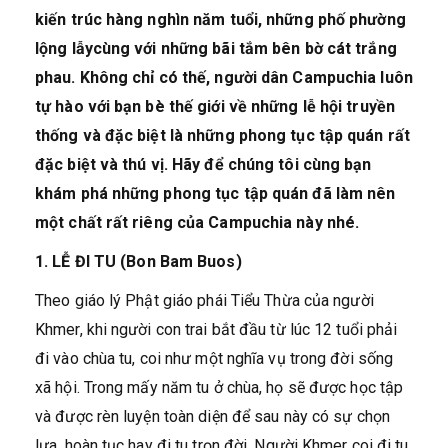
kiến trúc hàng nghìn năm tuổi, những phố phường
lộng lẫycùng với những bãi tắm bên bờ cát trắng
phau. Không chỉ có thế, người dân Campuchia luôn
tự hào với bạn bè thế giới về những lễ hội truyền
thống và đặc biệt là những phong tục tập quán rất
đặc biệt và thú vị. Hãy để chúng tôi cùng bạn
khám phá những phong tục tập quán đã làm nên
một chất rất riêng của Campuchia này nhé.
1. LỄ ĐI TU
(B
o
n B
a
m Buos)
Theo giáo lý Phật giáo phái Tiểu Thừa của người
Khmer, khi người con trai bắt đầu từ lúc 12 tuổi phải
đi vào chùa tu, coi như một nghĩa vụ trong đời sống
xã hội. Trong mấy năm tu ở chùa, họ sẽ được học tập
và được rèn luyện toàn diện để sau này có sự chọn
lựa, hoàn tục hay đi tu trọn đời. Người Khmer coi đi tu