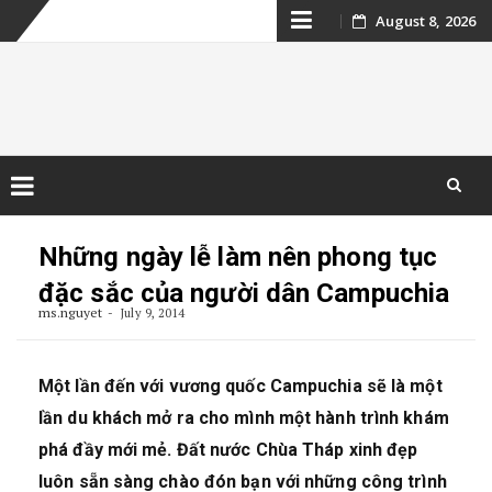
Skip
August 8, 2026
to
content
Kinh nghiệm du
lịch Campuchia
Skip
to
Những ngày lễ làm nên phong tục
content
đặc sắc của người dân Campuchia
ms.nguyet
July 9, 2014
Một lần đến với vương quốc Campuchia sẽ là một
lần du khách mở ra cho mình một hành trình khám
phá đầy mới mẻ. Đất nước Chùa Tháp xinh đẹp
luôn sẵn sàng chào đón bạn với những công trình