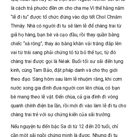
là cách trả phước đền ơn cho cha mẹ.Vì thế hằng năm
“lễ đi tu” được tổ chức đúng vào dịp tết Chol Chnăm
Thmây. Nhà có người đi tu sẽ làm lễ để chàng trai từ
giã họ hàng, bạn bè và cạo đầu, rồi thay quần bằng
chiếc “xà rông”, thay áo bằng khăn vải trắng đắp lên
vai từ trái sang phải chứng tỏ từ bỏ thế tục, từ đó
chàng trai được gọi là Néak. Buổi tối sư sãi đến tụng
kinh, cúng Tam Bảo, đặt pháp danh và cho thọ giới
theo đạo. Sáng hôm sau làm lễ nhuộm răng, khi cơm
nước xong gia đình đưa người con lên chùa, có bạn
bè mang theo lễ vật. Đến chùa, cả gia đình đi vòng
quanh chính điện ba lần, rồi mới đi vào làm lễ đi tu cho
chàng trai trẻ với sự chứng kiến của sãi trưởng.
Nếu nguyện tu đến bậc Sa di từ 12 đến 20 tuổi, chỉ
cần một sãi ngồi chứng minh là được. Nhưng đi tu