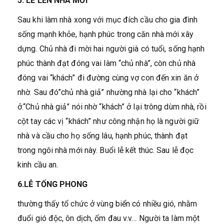
5. LỄ LÊN NHÀ MỚI
Sau khi làm nhà xong với mục đích cầu cho gia đình
sống mạnh khỏe, hạnh phúc trong căn nhà mới xây
dựng. Chủ nhà đi mời hai người già có tuổi, sống hạnh
phúc thành đạt đóng vai làm “chủ nhà”, còn chủ nhà
đóng vai “khách” đi đường cùng vợ con đến xin ăn ở
nhờ. Sau đó”chủ nhà giả” nhường nhà lại cho “khách”
ở.“Chủ nhà giả” nói nhờ “khách” ở lại trông dùm nhà, rồi
cột tay các vị “khách” như công nhận họ là người giữ
nhà và cầu cho họ sống lâu, hạnh phúc, thành đạt
trong ngôi nhà mới này. Buổi lễ kết thúc. Sau lễ đọc
kinh cầu an.
6.LỄ TỐNG PHONG
thường thấy tổ chức ở vùng biển có nhiều gió, nhằm
đuổi gió độc, ôn dịch, ốm đau v.v… Người ta làm một