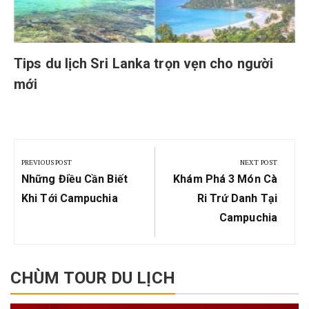
Tips du lịch Sri Lanka trọn vẹn cho người
mới
Post
navigation
PREVIOUS POST
NEXT POST
Previous
Next
Những Điều Cần Biết
Khám Phá 3 Món Cà
Post:
Post:
Khi Tới Campuchia
Ri Trứ Danh Tại
Campuchia
CHÙM TOUR DU LỊCH