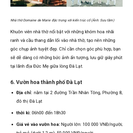
Nhà thờ Domaine de Marie đặc trưng với kiến trúc cổ (Ảnh: Sưu tầm)
Khuôn viên nhà thờ nổi bật với những khóm hoa nhãi
ranh và cầu thang dẫn lối vào nhà thờ, tạo nên những
góc chụp ảnh tuyệt đẹp. Chỉ cần chọn góc phù hợp, bạn
sẽ dễ dàng có những bức ảnh ấn tượng, lưu giữ giây phút
tại lãnh địa Đức Mẹ giữa lòng Đà Lạt.
6. Vườn hoa thành phố Đà Lạt
Địa chỉ:
nằm tại 2 đường Trần Nhân Tông, Phường 8,
đô thị Đà Lạt
thời kì:
06h00 đến 18h30
Giá vé vào vườn hoa:
Người lớn: 100 000 VNĐ/người;
trẻ mỏ (dưới 1,2 m): 50 000 VNĐ/người