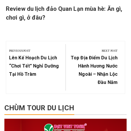
Review du lịch đảo Quan Lạn mùa hè: Ăn gì,
chơi gì, ở đâu?
Post
navigation
PREVIOUS POST
NEXT POST
Previous
Next
Lên Kế Hoạch Du Lịch
Top Địa Điểm Du Lịch
Post:
Post:
“Chơi Tết” Nghỉ Dưỡng
Hành Hương Nước
Tại Hồ Tràm
Ngoài – Nhận Lộc
Đầu Năm
CHÙM TOUR DU LỊCH