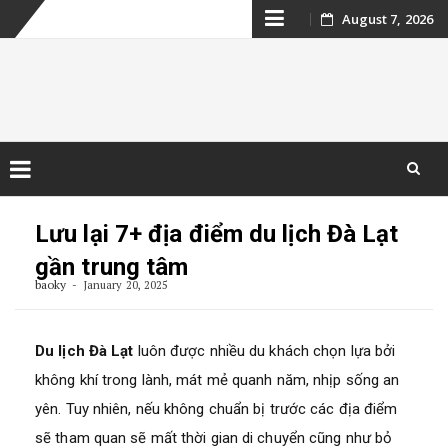
Skip
August 7, 2026
to
content
Kinh nghiệm du
lịch Campuchia
Skip
to
Lưu lại 7+ địa điểm du lịch Đà Lạt
content
gần trung tâm​
baoky
January 20, 2025
Du lịch Đà Lạt
luôn được nhiều du khách chọn lựa bởi
không khí trong lành, mát mẻ quanh năm, nhịp sống an
yên. Tuy nhiên, nếu không chuẩn bị trước các địa điểm
sẽ tham quan sẽ mất thời gian di chuyển cũng như bỏ