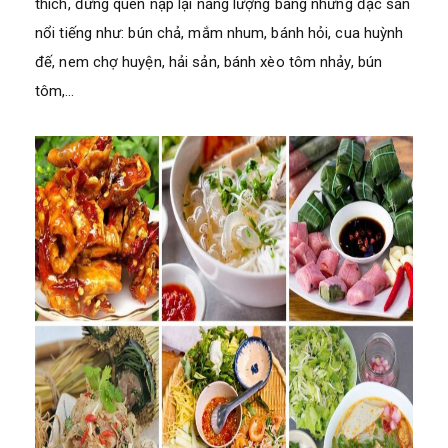
thích, đừng quên nạp lại năng lượng bằng những đặc sản
nổi tiếng như: bún chả, mắm nhum, bánh hỏi, cua huỳnh
đế, nem chợ huyện, hải sản, bánh xèo tôm nhảy, bún
tôm,…