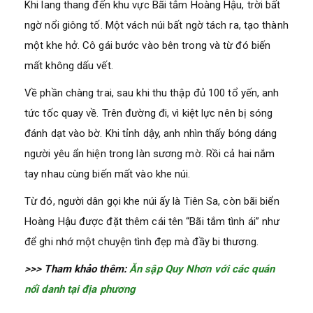
Khi lang thang đến khu vực Bãi tắm Hoàng Hậu, trời bất
ngờ nổi giông tố. Một vách núi bất ngờ tách ra, tạo thành
một khe hở. Cô gái bước vào bên trong và từ đó biến
mất không dấu vết.
Về phần chàng trai, sau khi thu thập đủ 100 tổ yến, anh
tức tốc quay về. Trên đường đi, vì kiệt lực nên bị sóng
đánh dạt vào bờ. Khi tỉnh dậy, anh nhìn thấy bóng dáng
người yêu ẩn hiện trong làn sương mờ. Rồi cả hai nắm
tay nhau cùng biến mất vào khe núi.
Từ đó, người dân gọi khe núi ấy là Tiên Sa, còn bãi biển
Hoàng Hậu được đặt thêm cái tên “Bãi tắm tình ái” như
để ghi nhớ một chuyện tình đẹp mà đầy bi thương.
>>> Tham khảo thêm:
Ăn sập Quy Nhơn với các quán
nổi danh tại địa phương