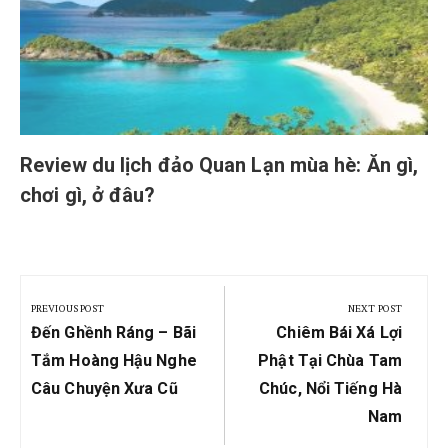
Review du lịch đảo Quan Lạn mùa hè: Ăn gì,
chơi gì, ở đâu?
Post
navigation
PREVIOUS POST
NEXT POST
Previous
Next
Đến Ghềnh Ráng – Bãi
Chiêm Bái Xá Lợi
Post:
Post:
Tắm Hoàng Hậu Nghe
Phật Tại Chùa Tam
Câu Chuyện Xưa Cũ
Chúc, Nổi Tiếng Hà
Nam