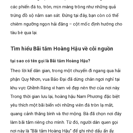
các phiến đá to, tròn, mịn màng trông như những quả
trứng đồ sộ nằm san sát. Đứng tại đây, bạn còn có thể
chiêm ngưỡng ngọn hải đăng – cột mốc định hướng cho
tàu bè qua lại.
Tìm hiểu Bãi tắm Hoàng Hậu về cỗi nguồn
tại sao có tên gọi là Bãi tắm Hoàng Hậu?
Theo lời kể dân gian, trong một chuyến đi ngang qua hải
phận Quy Nhơn, vua Bảo Đại đã dừng chân ngơi nghỉ tại
khu vực Ghềnh Ráng vì ham vẻ đẹp nên thơ của nơi này.
Trong thời gian lưu lại, hoàng hậu Nam Phương đặc biệt
yêu thích một bãi biển với những viên đá tròn lạ mắt,
quang cảnh thăng bình và thơ mộng. Bà đã chọn nơi đây
làm bãi tắm riêng cho mình. Từ đó, người dân quen gọi
nơi này là “Bãi tắm Hoàng Hậu” để ghi nhớ dấu ấn ấy.