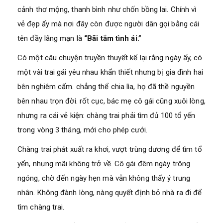
cảnh thơ mộng, thanh bình như chốn bồng lai. Chính vì
vẻ đẹp ấy mà nơi đây còn được người dân gọi bằng cái
tên đầy lãng mạn là
“Bãi tắm tình ái.”
Có một câu chuyện truyền thuyết kể lại rằng ngày ấy, có
một vài trai gái yêu nhau khẩn thiết nhưng bị gia đình hai
bên nghiêm cấm. chẳng thể chia lìa, họ đã thề nguyền
bên nhau trọn đời. rốt cục, bác mẹ cô gái cũng xuôi lòng,
nhưng ra cái vẻ kiện: chàng trai phải tìm đủ 100 tổ yến
trong vòng 3 tháng, mới cho phép cưới.
Chàng trai phát xuất ra khơi, vượt trùng dương để tìm tổ
yến, nhưng mãi không trở về. Cô gái đêm ngày trông
ngóng, chờ đến ngày hẹn mà vẫn không thấy ý trung
nhân. Không đành lòng, nàng quyết định bỏ nhà ra đi để
tìm chàng trai.