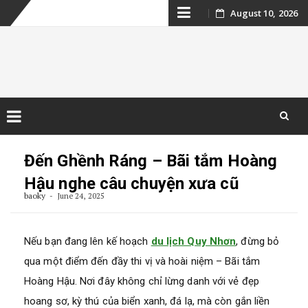
Skip
August 10, 2026
to
content
Kinh nghiệm du
lịch Campuchia
Skip
to
Đến Ghềnh Ráng – Bãi tắm Hoàng
content
Hậu nghe câu chuyện xưa cũ
baoky
June 24, 2025
Nếu bạn đang lên kế hoạch
du lịch Quy Nhơn
, đừng bỏ
qua một điểm đến đầy thi vị và hoài niệm – Bãi tắm
Hoàng Hậu. Nơi đây không chỉ lừng danh với vẻ đẹp
hoang sơ, kỳ thú của biển xanh, đá lạ, mà còn gắn liền