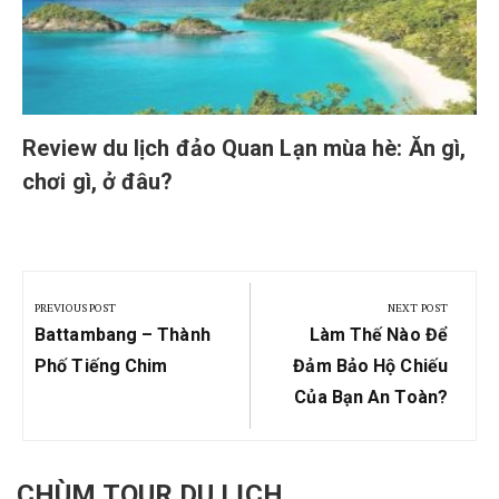
Review du lịch đảo Quan Lạn mùa hè: Ăn gì,
chơi gì, ở đâu?
Post
navigation
PREVIOUS POST
NEXT POST
Previous
Next
Battambang – Thành
Làm Thế Nào Để
Post:
Post:
Phố Tiếng Chim
Đảm Bảo Hộ Chiếu
Của Bạn An Toàn?
CHÙM TOUR DU LỊCH