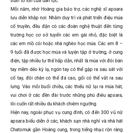
thần to lớn của dân tộc.
Mỗi năm, nhờ Hoàng gia bảo trợ, các nghệ sĩ apsara
lưu diễn khắp nơi. Nhằm duy trì và phát triển điệu múa
cổ truyền, đều đặn có các đoàn nghệ thuật đến từng
trường học cơ sở tuyển các em gái nhỏ, đặc biệt là
các em mồ côi hoặc nhà nghèo học múa. Các em 8 –
9 tuổi đã được học múa và luyện tập ở trường, ở cung
điện, tập nhiều tư thế hấp dẫn, nhất là múa với đôi bàn
tay mềm dẻo kỳ lạ, ngón tay có thể gập ra sau sát với
cổ tay, đôi chân có thể đá cao, gối có thể vắt ra sau
lưng. Vào mỗi buổi chiều, các thiếu nữ lại ra múa hát,
vui chơi ở các đền đài trước những phù điêu apsara,
lôi cuốn rất nhiều du khách chiêm ngưỡng.
Hiện nay, ngoài phục vụ cung đình, có đến 300 vũ nữ
apsara biểu diễn ở các, khách sạn nhà nghỉ và nhà hát
Chatomuk gần Hoàng cung, trong tiếng nhạc rộn ràng