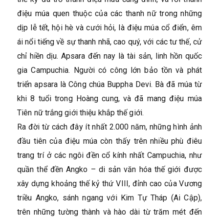
điệu múa quen thuộc của các thanh nữ trong những
dịp lễ tết, hội hè và cưới hỏi, là điệu múa cổ điển, êm
ái nổi tiếng về sự thanh nhã, cao quý, với các tư thế, cử
chỉ hiền dịu. Apsara đến nay là tài sản, linh hồn quốc
gia Campuchia. Người có công lớn bảo tồn và phát
triển apsara là Công chúa Buppha Devi. Bà đã múa từ
khi 8 tuổi trong Hoàng cung, và đã mang điệu múa
Tiên nữ trắng giới thiệu khắp thế giới.
Ra đời từ cách đây ít nhất 2.000 năm, những hình ảnh
đầu tiên của điệu múa còn thấy trên nhiều phù điêu
trang trí ở các ngôi đền cổ kính nhất Campuchia, như
quần thể đền Angko – di sản văn hóa thế giới được
xây dựng khoảng thế kỷ thứ VIII, đỉnh cao của Vương
triều Angko, sánh ngang với Kim Tự Tháp (Ai Cập),
trên những tường thành và hào dài từ trăm mét đến