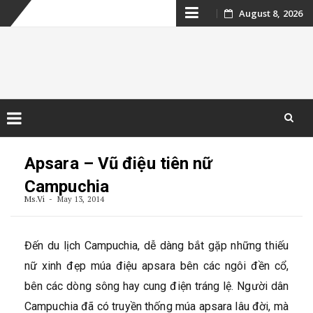
Skip
August 8, 2026
to
content
Kinh nghiệm du
lịch Campuchia
Skip
to
Apsara – Vũ điệu tiên nữ
content
Campuchia
Ms.Vi
May 13, 2014
Đến du lịch Campuchia, dễ dàng bắt gặp những thiếu
nữ xinh đẹp múa điệu apsara bên các ngôi đền cổ,
bên các dòng sông hay cung điện tráng lệ. Người dân
Campuchia đã có truyền thống múa apsara lâu đời, mà